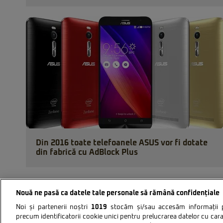
Din 2016 toate telefoanele ASUS vor fi dotate
din fabrică cu AdBlock Plus
Nouă ne pasă ca datele tale personale să rămână confidențiale
Noi și partenerii noștri
1019
stocăm și/sau accesăm informații pe
precum identificatorii cookie unici pentru prelucrarea datelor cu cara