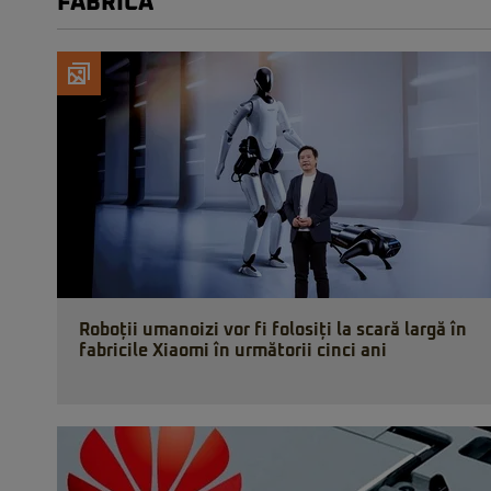
FABRICA
Roboții umanoizi vor fi folosiți la scară largă în
fabricile Xiaomi în următorii cinci ani