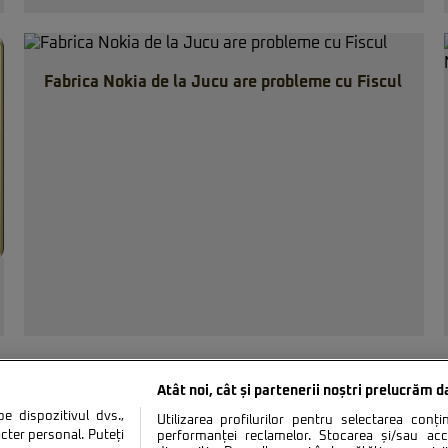
Fabrica Nokia de la Jucu are probleme cu Fiscul
Atât noi, cât și partenerii noștri prelucrăm d
 dispozitivul dvs.,
Utilizarea profilurilor pentru selectarea conț
cter personal. Puteți
performanței reclamelor. Stocarea și/sau ac