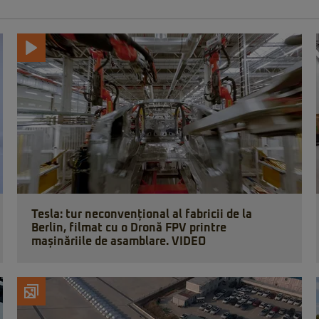
Tesla: tur neconvențional al fabricii de la
Berlin, filmat cu o Dronă FPV printre
mașinăriile de asamblare. VIDEO