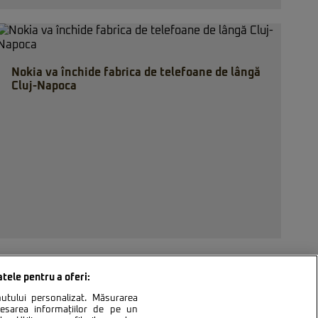
Nokia va închide fabrica de telefoane de lângă
Cluj-Napoca
atele pentru a oferi:
inutului personalizat. Măsurarea
cesarea informațiilor de pe un