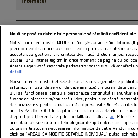
Internetul
PAGINA 121 DIN 122
Nouă ne pasă ca datele tale personale să rămână confidențiale
Noi și partenerii noștri
1019
stocăm și/sau accesăm informații pe
precum identificatorii cookie unici pentru prelucrarea datelor cu cara
accepta sau gestiona preferințele dvs. făcând clic mai jos, respe
utilizării unui interes legitim în orice moment pe pagina cu politica 
Aceste alegeri vor fi raportate partenerilor noștri și nu vă vor afecta 
Politica de confidentiali
detalii
Noi si partenerii nostri (retelele de socializare si agentiile de publici
si furnizorii nostri de servicii de date analitice) prelucram date pen
ului sa functioneze, pentru a personaliza continutul si anunturile p
functie de interesele si/sau profilul dvs., pentru a va oferi functionalit
de socializare si pentru a analiza traficul pe website. Beneficiati de d
art. 15-22 din GDPR in legatura cu prelucrarea datelor cu carac
Citarea se poate face în limita a 250 de semne. Nici o instituţ
drepturi pot fi exercitate prin modalitatea indicata
. Prin clic
aici
acceptati folosirea tuturor Tehnologiilor de tip Cookie, care implica 
cu privire la stocarea/accesarea informatiilor de catre Vendor-ii cu
click pe “VREAU SA MODIFIC SETARILE INDIVIDUAL” puteti schimba 