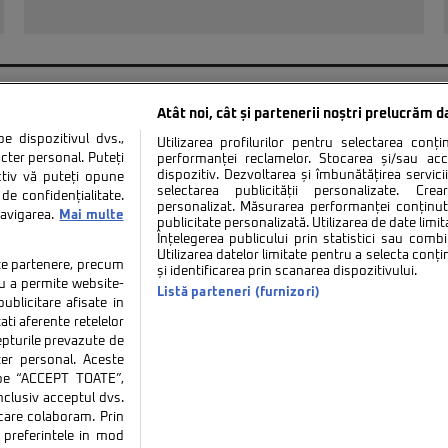
« PRIMA
«
...
10
20
30
...
118
119
12
Atât noi, cât și partenerii noștri prelucrăm d
 dispozitivul dvs.,
Utilizarea profilurilor pentru selectarea conț
cter personal. Puteți
performanței reclamelor. Stocarea și/sau ac
dispozitiv. Dezvoltarea și îmbunătățirea serviciil
ctiv vă puteți opune
selectarea publicității personalizate. Cre
de confidențialitate.
personalizat. Măsurarea performanței conținutu
navigarea.
Mai multe
tate
Politica de cookies
Termeni si conditii
Co
publicitate personalizată. Utilizarea de date limit
Înțelegerea publicului prin statistici sau combi
Utilizarea datelor limitate pentru a selecta conț
tate partenere, precum
și identificarea prin scanarea dispozitivului.
tru a permite website-
Listă parteneri (furnizori)
ublicitare afisate in
ati aferente retelelor
repturile prevazute de
ter personal. Aceste
ie sau persoană (site-uri, instituţii mass-media, firme de monitorizare) nu poate reproduce 
k pe “ACCEPT TOATE”,
inclusiv acceptul dvs.
Decizia ONJN nr. 1598/16.09.2021. Jocurile de noroc sunt interzise minorilor.
 care colaboram. Prin
preferintele in mod