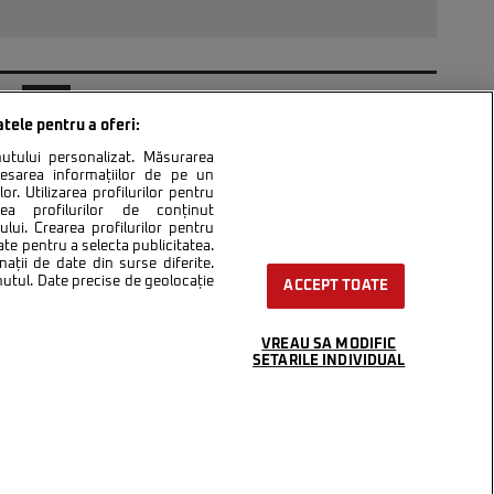
0
121
122
»
atele pentru a oferi:
inutului personalizat. Măsurarea
cesarea informațiilor de pe un
or. Utilizarea profilurilor pentru
area profilurilor de conținut
lui. Crearea profilurilor pentru
ntact
Setări Cookies
ate pentru a selecta publicitatea.
nații de date din surse diferite.
inutul. Date precise de geolocație
ACCEPT TOATE
VREAU SA MODIFIC
SETARILE INDIVIDUAL
integral scrierile publicistice purtătoare de Drepturi de Autor.