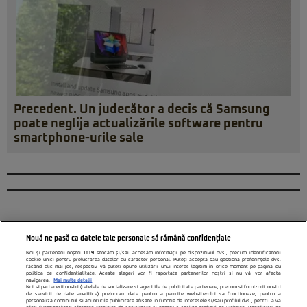
Precedent. Un judecător a decis că Samsung
poate neglija actualizările software pentru
smartphone-urile sale
Nouă ne pasă ca datele tale personale să rămână confidențiale
Noi și partenerii noștri
1019
stocăm și/sau accesăm informații pe dispozitivul dvs., precum identificatorii
cookie unici pentru prelucrarea datelor cu caracter personal. Puteți accepta sau gestiona preferințele dvs.
făcând clic mai jos, respectiv vă puteți opune utilizării unui interes legitim în orice moment pe pagina cu
politica de confidențialitate. Aceste alegeri vor fi raportate partenerilor noștri și nu vă vor afecta
navigarea.
Mai multe detalii
Noi si partenerii nostri (retelele de socializare si agentiile de publicitate partenere, precum si furnizorii nostri
de servicii de date analitice) prelucram date pentru a permite website-ului sa functioneze, pentru a
personaliza continutul si anunturile publicitare afisate in functie de interesele si/sau profilul dvs., pentru a va