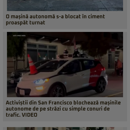
O mașină autonomă s-a blocat în ciment
proaspăt turnat
Activiștii din San Francisco blochează mașinile
autonome de pe străzi cu simple conuri de
trafic. VIDEO