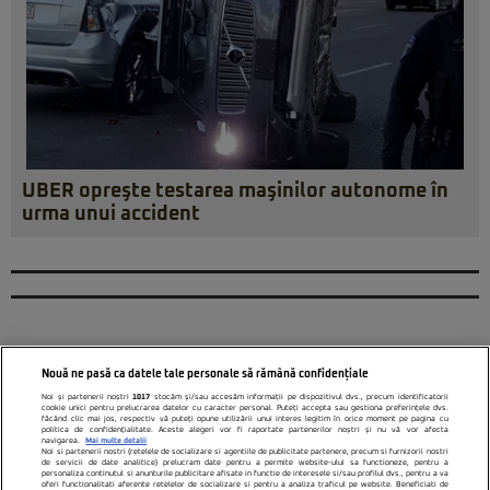
UBER opreşte testarea maşinilor autonome în
urma unui accident
Nouă ne pasă ca datele tale personale să rămână confidențiale
Noi și partenerii noștri
1017
stocăm și/sau accesăm informații pe dispozitivul dvs., precum identificatorii
cookie unici pentru prelucrarea datelor cu caracter personal. Puteți accepta sau gestiona preferințele dvs.
făcând clic mai jos, respectiv vă puteți opune utilizării unui interes legitim în orice moment pe pagina cu
politica de confidențialitate. Aceste alegeri vor fi raportate partenerilor noștri și nu vă vor afecta
navigarea.
Mai multe detalii
Noi si partenerii nostri (retelele de socializare si agentiile de publicitate partenere, precum si furnizorii nostri
de servicii de date analitice) prelucram date pentru a permite website-ului sa functioneze, pentru a
personaliza continutul si anunturile publicitare afisate in functie de interesele si/sau profilul dvs., pentru a va
oferi functionalitati aferente retelelor de socializare si pentru a analiza traficul pe website. Beneficiati de