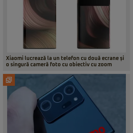
Xiaomi lucrează la un telefon cu două ecrane și
o singură cameră foto cu obiectiv cu zoom